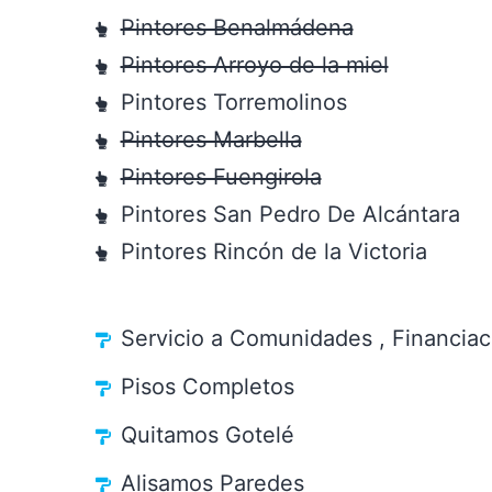
Pintores Benalmádena
Pintores Arroyo de la miel
Pintores Torremolinos
Pintores Marbella
Pintores Fuengirola
Pintores San Pedro De Alcántara
Pintores Rincón de la Victoria
Servicio a Comunidades , Financia
Pisos Completos
Quitamos Gotelé
Alisamos Paredes