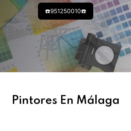
☎️951250010☎️
Pintores En Málaga